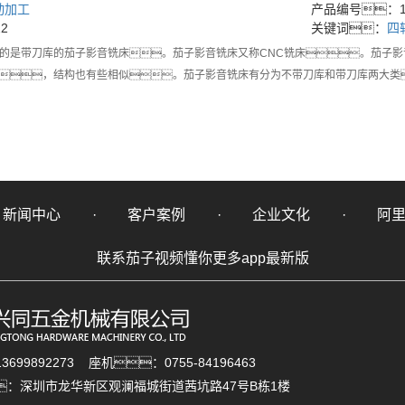
动加工
产品编号：15
2
关键词：
四
的是带刀库的茄子影音铣床。茄子影音铣床又称CNC铣床。茄子
，结构也有些相似。茄子影音铣床有分为不带刀库和带刀库两大类
新闻中心
客户案例
企业文化
阿
联系茄子视频懂你更多app最新版
699892273 座机：0755-84196463
：深圳市龙华新区观澜福城街道茜坑路47号B栋1楼