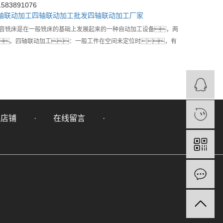
83891076
轴联动加工
四轴联动加工批发
四轴联动加工厂家
影音铣床是在一般铣床的基础上发展起来的一种自动加工设备，两
。四轴联动加工：一般工件在空间未定位时，有
里店铺
在线留言