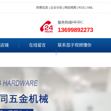
热推信息
|
企业分站
|
网站地图
|
RSS
|
XML
服务热线：
13699892273
里店铺
在线留言
联系茄子视频懂你
更多app最新版