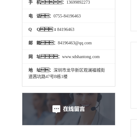
手 机：
13699892273
电 话：
0755-84196463
Q Q：
84196463
邮 箱：
84196463@qq.com
网 址：
www.sdshantong.com
地 址：
深圳市龙华新区观澜福城街
道茜坑路47号B栋1楼