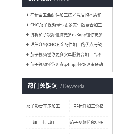
在精密五金配件加工技术背后的本质和关键是什么？
CNC茄子视频懂你更多安卓版复合加工过程中减少铝型材表面损伤的原因？
浅析茄子视频懂你更多qz8app懂你更多cnc加工联动技术对模具业的重要意义！
详细介绍CNC五金配件加工的优点与缺点！
茄子视频懂你更多安卓版复合加工合格率的标准要求具体有哪些？
茄子视频懂你更多qz8app懂你更多联动茄子影音加工和一般的三轴联动茄子影音加工相比，优势有哪些？
热门关键词
Keywords
茄子影音车床加工零件厂
非标件加工价格
加工中心加工
茄子视频懂你更多qz8app懂你更多cnc加工联动