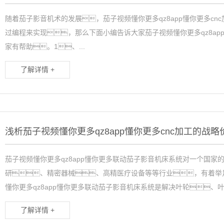
随着茄子影音机术的发展，茄子视频懂你更多qz8app懂你更多c
过编程来实现，那么下面小编告诉大家茄子视频懂你更多qz8ap
家有帮助。1、...
了解详情 +
茄子视频懂你更多qz8app懂你更多联动茄子影音机床系统对一个国
研、精密器械、高精医疗设备等等行业，有着举
懂你更多qz8app懂你更多联动茄子影音机床系统是解决叶轮、叶片
了解详情 +