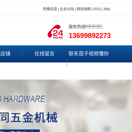
热推信息
|
企业分站
|
网站地图
|
RSS
|
XML
服务热线：
13699892273
里店铺
在线留言
联系茄子视频懂你
更多app最新版