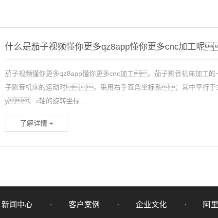
什么是茄子视频懂你更多qz8app懂你更多cnc加工呢
茄子视频懂你更多qz8app懂你更多cnc加工，茄子影音机床加工
子影音机床的运动时，采用右手直角坐标系；其中平行于
y、z轴的旋转坐标...
了解详情 +
新闻中心
客户案例
企业文化
阿