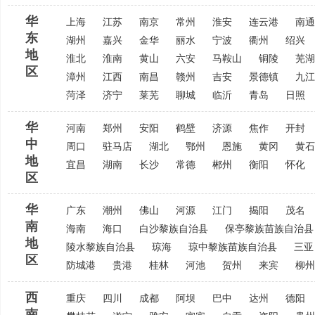
华
上海
江苏
南京
常州
淮安
连云港
南通
东
湖州
嘉兴
金华
丽水
宁波
衢州
绍兴
地
淮北
淮南
黄山
六安
马鞍山
铜陵
芜湖
区
漳州
江西
南昌
赣州
吉安
景德镇
九江
菏泽
济宁
莱芜
聊城
临沂
青岛
日照
华
河南
郑州
安阳
鹤壁
济源
焦作
开封
中
周口
驻马店
湖北
鄂州
恩施
黄冈
黄石
地
宜昌
湖南
长沙
常德
郴州
衡阳
怀化
区
华
广东
潮州
佛山
河源
江门
揭阳
茂名
南
海南
海口
白沙黎族自治县
保亭黎族苗族自治县
地
陵水黎族自治县
琼海
琼中黎族苗族自治县
三亚
区
防城港
贵港
桂林
河池
贺州
来宾
柳州
西
重庆
四川
成都
阿坝
巴中
达州
德阳
南