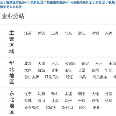
茄子视频懂你更多app最新版,茄子视频懂你更多qz8app懂你更多,茄子影音,茄子视频
懂你更多安卓版
企业分站
主
江苏
武汉
上海
北京
浙江
深圳
东莞
营
区
域
华
北京
天津
河北
石家庄
保定
沧州
承德
北
大同
晋城
晋中
临汾
吕梁
朔州
忻州
地
鄂尔多斯
呼伦贝尔
通辽
乌海
乌兰察布
区
东
辽宁
沈阳
鞍山
本溪
朝阳
大连
丹东
北
白城
白山
辽源
四平
松原
通化
延边
地
齐齐哈尔
七台河
双鸭山
绥化
伊春
区