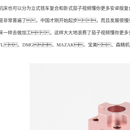
机床也可以分为立式铣车复合和卧式茄子视频懂你更多安卓版复
是非常普遍了，中国才刚开始起步，而且发展很慢
床一样去做加工，这样大大地浪费了茄子视频懂你更多
FL、DMG、MAZAK、宝美、森精