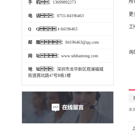
所
手 机：
13699892273
更
电 话：
0755-84196463
工
Q Q：
84196463
邮 箱：
84196463@qq.com
询
网 址：
www.sdshantong.com
地 址：
深圳市龙华新区观澜福城
街道茜坑路47号B栋1楼
本