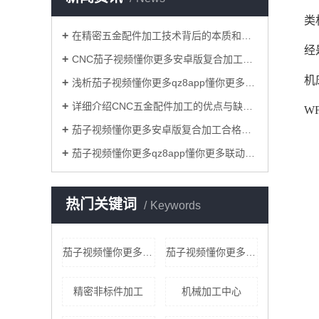
类
在精密五金配件加工技术背后的本质和关键是什么？
经
CNC茄子视频懂你更多安卓版复合加工过程中减少铝型材表面损伤的原因？
机
浅析茄子视频懂你更多qz8app懂你更多cnc加工联动技术对模具业的重要意义！
详细介绍CNC五金配件加工的优点与缺点！
W
茄子视频懂你更多安卓版复合加工合格率的标准要求具体有哪些？
茄子视频懂你更多qz8app懂你更多联动茄子影音加工和一般的三轴联动茄子影音加工相比，优势有哪些？
热门关键词
Keywords
茄子视频懂你更多安卓版复合加工批发
茄子视频懂你更多qz8app懂你更多连动加工厂家
精密非标件加工
机械加工中心