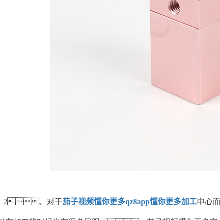
2、对于
茄子视频懂你更多qz8app懂你更多加工
中心