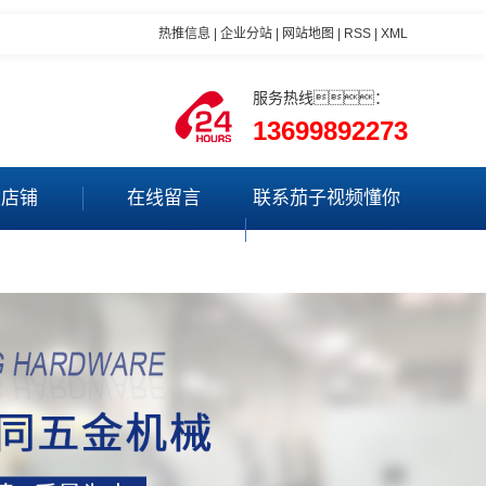
热推信息
|
企业分站
|
网站地图
|
RSS
|
XML
服务热线：
13699892273
里店铺
在线留言
联系茄子视频懂你
更多app最新版