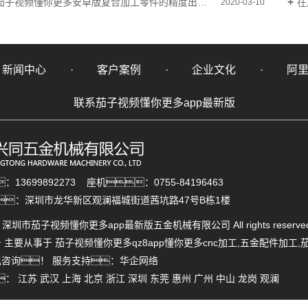
茄子视频懂你更多安卓版复合加工零件的精度出现差异是什么原因导致的？
在
2020-03-10
新闻中心
客户案例
企业文化
阿
联系茄子视频懂你更多app最新版
13699892273 座机：0755-84196463
：深圳市龙华新区观澜福城街道茜坑路47号B栋1楼
ht © 深圳市茄子视频懂你更多app最新版五金机械有限公司 All rights rese
号
主要从事于
茄子视频懂你更多qz8app懂你更多cnc加工
,
五金配件加工
,
来电咨询！
服务支持：
华企网络
：
江苏
武汉
上海
北京
浙江
深圳
东莞
惠州
广州
中山
龙岗
观澜