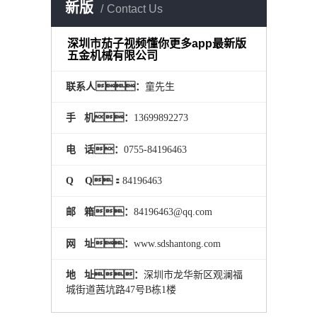
新版
Contact Us
深圳市茄子视频懂你更多app最新版
五金机械有限公司
联系人：
童先生
手 机：
13699892273
电 话：
0755-84196463
Q Q：
84196463
邮 箱：
84196463@qq.com
网 址：
www.sdshantong.com
地 址：
深圳市龙华新区观澜福
城街道茜坑路47号B栋1楼