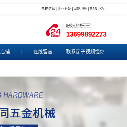
热推信息
|
企业分站
|
网站地图
|
RSS
|
XML
服务热线：
13699892273
里店铺
在线留言
联系茄子视频懂你
更多app最新版