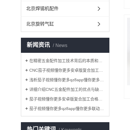
北京焊锡机配件
北京旋转气缸
新闻资讯
News
在精密五金配件加工技术背后的本质和关键是什么？
CNC茄子视频懂你更多安卓版复合加工过程中减少铝型材表面损伤的原因？
浅析茄子视频懂你更多qz8app懂你更多cnc加工联动技术对模具业的重要意义！
详细介绍CNC五金配件加工的优点与缺点！
茄子视频懂你更多安卓版复合加工合格率的标准要求具体有哪些？
茄子视频懂你更多qz8app懂你更多联动茄子影音加工和一般的三轴联动茄子影音加工相比，优势有哪些？
热门关键词
Keywords