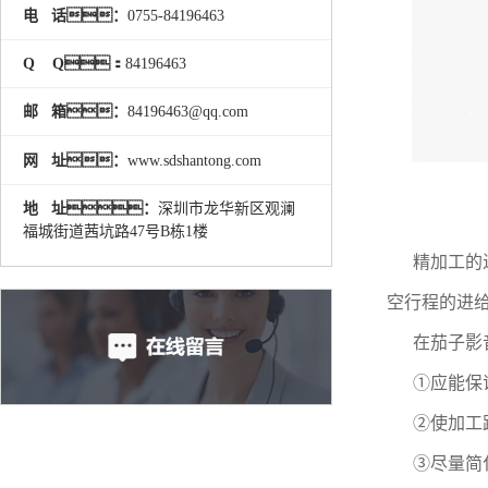
电 话：
0755-84196463
Q Q：
84196463
邮 箱：
84196463@qq.com
网 址：
www.sdshantong.com
地 址：
深圳市龙华新区观澜
福城街道茜坑路47号B栋1楼
精加工的
空行程的进
在茄子影
①应能保
②使加工
③尽量简