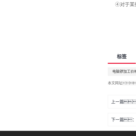
④对于某
标签
电脑锣加工价
本文网址
上一篇
下一篇