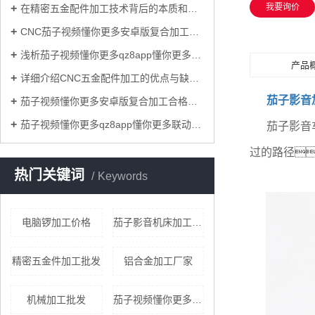
我要询价
在精密五金配件加工技术背后的本质和关键是什么？
CNC茄子视频懂你更多安卓版复合加工过程中减少铝型材表面损伤的原因？
浅析茄子视频懂你更多qz8app懂你更多cnc加工联动技术对模具业的重要意义！
产品
详细介绍CNC五金配件加工的优点与缺点！
茄子影音
茄子视频懂你更多安卓版复合加工合格率的标准要求具体有哪些？
茄子视频懂你更多qz8app懂你更多联动茄子影音加工和一般的三轴联动茄子影音加工相比，优势有哪些？
茄子影音
过的路径
热门关键词
Keywords
电脑锣加工价格
茄子影音机床加工厂家
精密五金件加工批发
铝合金加工厂家
机械加工批发
茄子视频懂你更多qz8app懂你更多连动加工价格