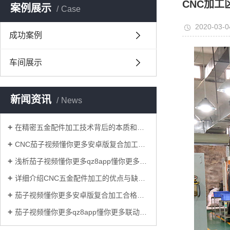
CNC加工
案例展示
Case
2020-03-0
成功案例
车间展示
新闻资讯
News
在精密五金配件加工技术背后的本质和关键是什么？
CNC茄子视频懂你更多安卓版复合加工过程中减少铝型材表面损伤的原因？
浅析茄子视频懂你更多qz8app懂你更多cnc加工联动技术对模具业的重要意义！
详细介绍CNC五金配件加工的优点与缺点！
茄子视频懂你更多安卓版复合加工合格率的标准要求具体有哪些？
茄子视频懂你更多qz8app懂你更多联动茄子影音加工和一般的三轴联动茄子影音加工相比，优势有哪些？